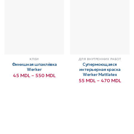
080 MDL
КЛЕИ
ДЛЯ ВНУТРЕННИХ РАБОТ
Финишная шпаклёвка
Супермоющаяся
Werker
интерьерная краска
Диапазон
Werker Mattlatex
45
MDL
–
550
MDL
цен:
Диап
55
MDL
–
470
MDL
45 MDL
цен:
–
55 M
550 MDL
–
470 