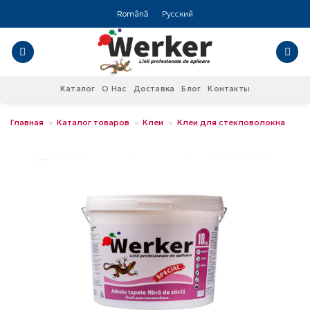
Skip
Română
Русский
to
content
Каталог
О Нас
Доставка
Блог
Контакты
Главная
»
Каталог товаров
»
Клеи
»
Клеи для стекловолокна