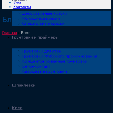
Блог
Контакты
Декоративные краски
Блог
Моющиеся краски
Специальные краски
Главная
»
Блог
Грунтовки и праймеры
Грунтовки для стен
Грунтовки глубокого проникновения
Концентрированные грунтовки
Бетонконтакт
Кварцевые грунтовки
Шпаклевки
Клеи