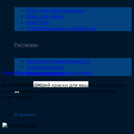
Клеи для стекловолокна
Клеи для обоев
Клей ПВА
Пластификаторы для бетона
Растворы
Анти-плесневые жидкости
Гидроизолянты
Жидкое стекло
Как выбрать подходящую краску для дома?
Искать:
Выбор подходящей краски для вашего дома может
показаться простым, но на самом деле включает
множество [...]
Корзина