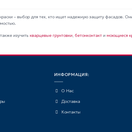
–
1
260 MDL
раски – выбор для тех, кто ищет надежную защиту фасадов. Они
мостью.
также изучить
кварцевые грунтовки
,
бетонконтакт
и
моющиеся кр
ИНФОРМАЦИЯ:
О Нас
еры
Доставка
Контакты