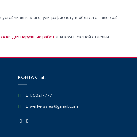
 устойчивы к влаге, ультрафиолету и обладают высокой
аски для наружных работ
для комплексной отделки.
КОНТАКТЫ:
068217777
werkersales@gmail.com