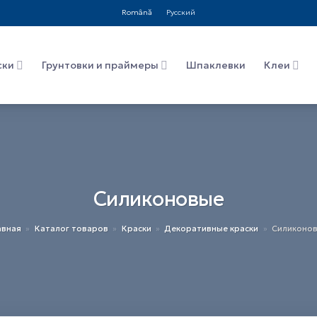
Română
Русский
ски
Грунтовки и праймеры
Шпаклевки
Клеи
Силиконовые
авная
»
Каталог товаров
»
Краски
»
Декоративные краски
»
Силиконо