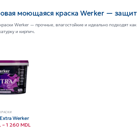
овая моющаяся краска Werker — защита
раски Werker — прочные, влагостойкие и идеально подходят как 
катурку и кирпич.
КРАСКИ
Extra Werker
Диапазон
L
–
1 260
MDL
цен:
350 MDL