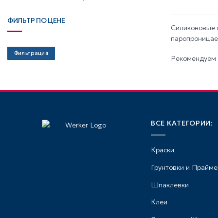
ФИЛЬТР ПО ЦЕНЕ
Силиконовые к
паропроницае
Минимальная
Максимальная
Фильтрация
цена
цена
Рекомендуем 
ВСЕ КАТЕГОРИИ:
Краски
Грунтовки и Прайм
Шпаклевки
Клеи