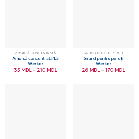
AMORSĂ CONCENTRATĂ
GRUND PENTRU PEREȚI
Amorsă concentrată 1:5
Grund pentru pereți
Werker
Werker
Interval
Interv
35
MDL
–
210
MDL
26
MDL
–
170
MDL
de
de
prețuri:
prețur
35 MDL
26 M
până
până
la
la
210 MDL
170 M