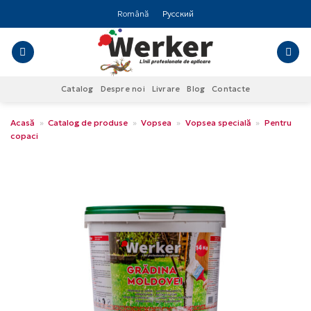
Skip
Română
Русский
to
content
Catalog
Despre noi
Livrare
Blog
Contacte
Acasă
»
Catalog de produse
»
Vopsea
»
Vopsea specială
»
Pentru
copaci