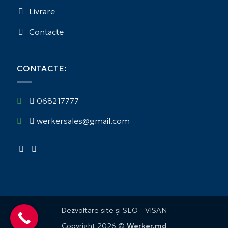
Livrare
Contacte
CONTACTE:
068217777
werkersales@gmail.com
Dezvoltare site și SEO - VISAN
Copyright 2026 ©
Werker.md