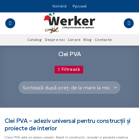
Skip
Română
Русский
to
content
Catalog
Despre noi
Livrare
Blog
Contacte
Clei PVA
Filtrează
Clei PVA – adeziv universal pentru construcții și
proiecte de interior
Cleiul PVA este un adeziv versatil, folosit în construcții, renovări și proiecte creative.