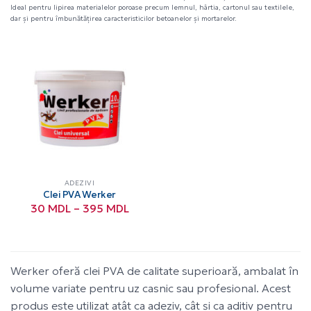
Ideal pentru lipirea materialelor poroase precum lemnul, hârtia, cartonul sau textilele,
dar și pentru îmbunătățirea caracteristicilor betoanelor și mortarelor.
ADEZIVI
Clei PVA Werker
Interval
30
MDL
–
395
MDL
de
prețuri:
30 MDL
până
la
Werker oferă clei PVA de calitate superioară, ambalat în
395 MDL
volume variate pentru uz casnic sau profesional. Acest
produs este utilizat atât ca adeziv, cât și ca aditiv pentru