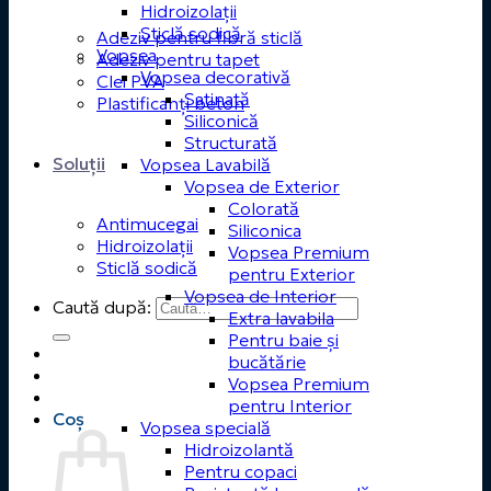
Hidroizolații
Sticlă sodică
Adeziv pentru fibră sticlă
Vopsea
Adeziv pentru tapet
Vopsea decorativă
Clei PVA
Satinată
Plastificanți beton
Siliconică
Structurată
Soluții
Vopsea Lavabilă
Vopsea de Exterior
Colorată
Antimucegai
Siliconica
Hidroizolații
Vopsea Premium
Sticlă sodică
pentru Exterior
Vopsea de Interior
Caută după:
Extra lavabila
Pentru baie și
bucătărie
Vopsea Premium
pentru Interior
Coș
Vopsea specială
Hidroizolantă
Pentru copaci