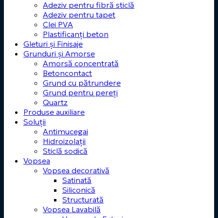
Adeziv pentru fibră sticlă
Adeziv pentru tapet
Clei PVA
Plastificanți beton
Gleturi și Finisaje
Grunduri și Amorse
Amorsă concentrată
Betoncontact
Grund cu pătrundere
Grund pentru pereți
Quartz
Produse auxiliare
Soluții
Antimucegai
Hidroizolații
Sticlă sodică
Vopsea
Vopsea decorativă
Satinată
Siliconică
Structurată
Vopsea Lavabilă