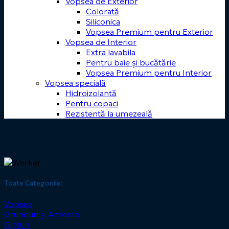
Vopsea de Exterior
Colorată
Siliconica
Vopsea Premium pentru Exterior
Vopsea de Interior
Extra lavabila
Pentru baie și bucătărie
Vopsea Premium pentru Interior
Vopsea specială
Hidroizolantă
Pentru copaci
Rezistentă la umezeală
Toate Categoriile:
Vopsea
Grunduri și Amorse
Gleturi