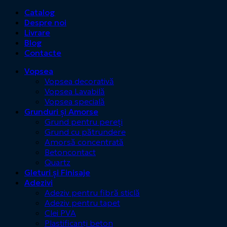
Catalog
Despre noi
Livrare
Blog
Contacte
Vopsea
Vopsea decorativă
Vopsea Lavabilă
Vopsea specială
Grunduri și Amorse
Grund pentru pereți
Grund cu pătrundere
Amorsă concentrată
Betoncontact
Quartz
Gleturi și Finisaje
Adezivi
Adeziv pentru fibră sticlă
Adeziv pentru tapet
Clei PVA
Plastificanți beton