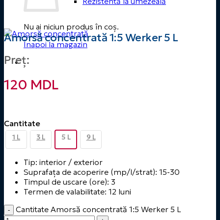
Rezistentă la umezeală
Nu ai niciun produs în coș.
Amorsă concentrată 1:5 Werker 5 L
Înapoi la magazin
Preț:
120
MDL
Cantitate
1 L
3 L
5 L
9 L
Tip: interior / exterior
Suprafața de acoperire (mp/l/strat): 15-30
Timpul de uscare (ore): 3
Termen de valabilitate: 12 luni
Cantitate Amorsă concentrată 1:5 Werker 5 L