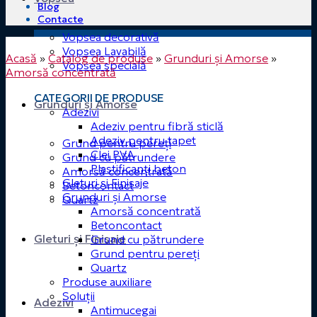
Blog
Contacte
Vopsea decorativă
Vopsea Lavabilă
Acasă
»
Catalog de produse
»
Grunduri și Amorse
»
Vopsea specială
Amorsă concentrată
CATEGORII DE PRODUSE
Grunduri și Amorse
Adezivi
Adeziv pentru fibră sticlă
Adeziv pentru tapet
Grund pentru pereți
Clei PVA
Grund cu pătrundere
Plastificanți beton
Amorsă concentrată
Gleturi și Finisaje
Betoncontact
Grunduri și Amorse
Quartz
Amorsă concentrată
Betoncontact
Gleturi și Finisaje
Grund cu pătrundere
Grund pentru pereți
Quartz
Produse auxiliare
Soluții
Adezivi
Antimucegai