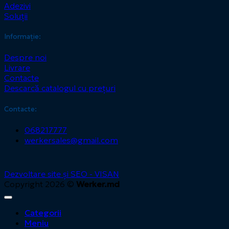
Adezivi
Soluții
Informație:
Despre noi
Livrare
Contacte
Descarcă catalogul cu prețuri
Contacte:
068217777
werkersales@gmail.com
Dezvoltare site și SEO - VISAN
Copyright 2026 ©
Werker.md
Categorii
Meniu